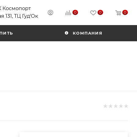
РК Космопорт
0
0
0
я 131, ТЦ Гуд'Ок
ПИТЬ
КОМПАНИЯ