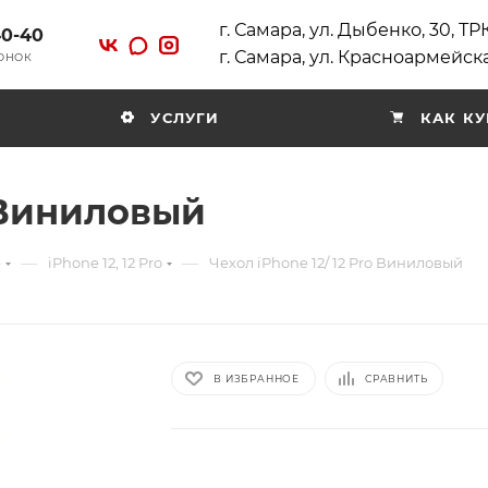
г. Самара, ул. Дыбенко, 30, Т
40-40
г. Самара, ул. Красноармейска
ВОНОК
УСЛУГИ
КАК КУ
o Виниловый
—
—
e
iPhone 12, 12 Pro
Чехол iPhone 12/ 12 Pro Виниловый
В ИЗБРАННОЕ
СРАВНИТЬ