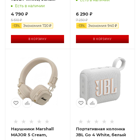
Есть в наличии
4 790
₽
6 290
₽
5 510
₽
7 230
₽
-
13
%
Экономия
720
₽
-
13
%
Экономия
940
₽
В КОРЗИНУ
В КОРЗИНУ
Наушники Marshall
Портативная колонка
MAJOR 5 Cream,
JBL Go 4 White, белый