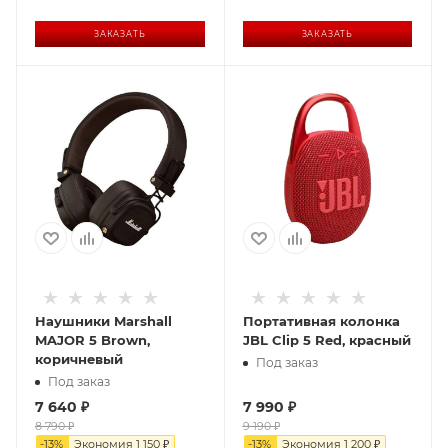
ЗАКАЗАТЬ
ЗАКАЗАТЬ
Наушники Marshall
Портативная колонка
MAJOR 5 Brown,
JBL Clip 5 Red, красный
коричневый
Под заказ
Под заказ
7 640
₽
7 990
₽
8 790
₽
9 190
₽
-
13
%
Экономия
1 150
₽
-
13
%
Экономия
1 200
₽