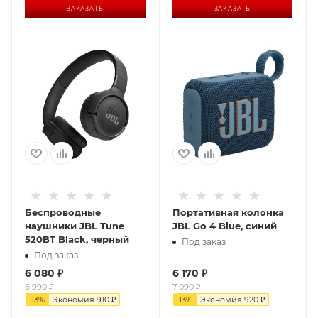
ЗАКАЗАТЬ
ЗАКАЗАТЬ
Беспроводные
Портативная колонка
наушники JBL Tune
JBL Go 4 Blue, синий
520BT Black, черный
Под заказ
Под заказ
6 080
₽
6 170
₽
6 990
₽
7 090
₽
-
13
%
Экономия
910
₽
-
13
%
Экономия
920
₽