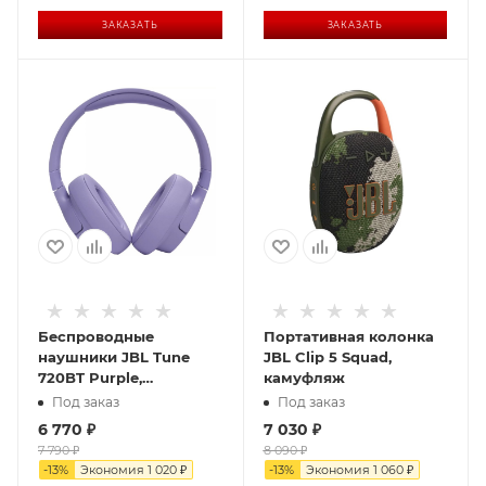
ЗАКАЗАТЬ
ЗАКАЗАТЬ
Беспроводные
Портативная колонка
наушники JBL Tune
JBL Clip 5 Squad,
720BT Purple,
камуфляж
фиолетовый
Под заказ
Под заказ
6 770
₽
7 030
₽
7 790
₽
8 090
₽
-
13
%
Экономия
1 020
₽
-
13
%
Экономия
1 060
₽