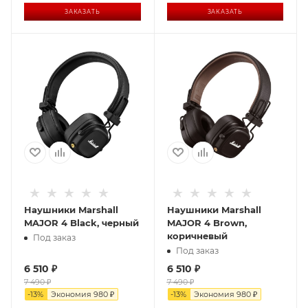
ЗАКАЗАТЬ
ЗАКАЗАТЬ
Наушники Marshall
Наушники Marshall
MAJOR 4 Black, черный
MAJOR 4 Brown,
коричневый
Под заказ
Под заказ
6 510
₽
6 510
₽
7 490
₽
7 490
₽
-
13
%
Экономия
980
₽
-
13
%
Экономия
980
₽