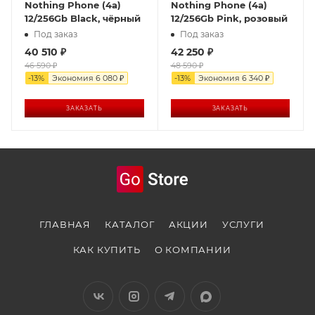
Nothing Phone (4a)
Nothing Phone (4a)
12/256Gb Black, чёрный
12/256Gb Pink, розовый
Под заказ
Под заказ
40 510
₽
42 250
₽
46 590
₽
48 590
₽
-
13
%
Экономия
6 080
₽
-
13
%
Экономия
6 340
₽
ЗАКАЗАТЬ
ЗАКАЗАТЬ
ГЛАВНАЯ
КАТАЛОГ
АКЦИИ
УСЛУГИ
КАК КУПИТЬ
О КОМПАНИИ