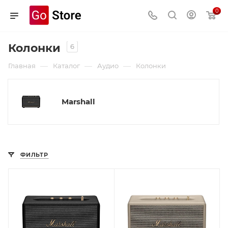
0
Колонки
6
—
—
—
Главная
Каталог
Аудио
Колонки
Marshall
ФИЛЬТР