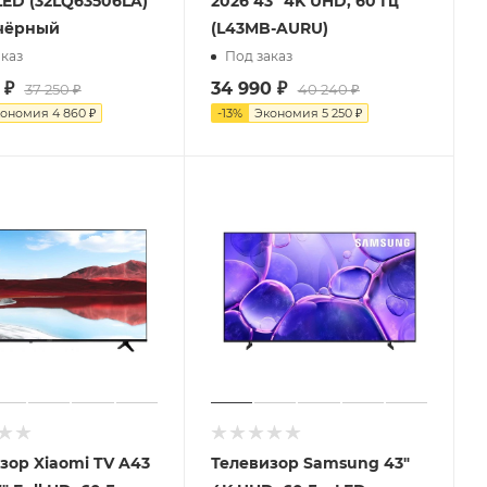
 LED (32LQ63506LA)
2026 43" 4K UHD, 60 Гц
 чёрный
(L43MB-AURU)
каз
Под заказ
₽
34 990
₽
37 250
₽
40 240
₽
кономия
4 860
₽
-
13
%
Экономия
5 250
₽
зор Xiaomi TV A43
Телевизор Samsung 43"