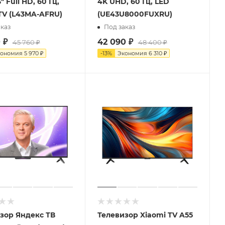
" Full HD, 60 Гц,
4K UHD, 60 Гц, LED
TV (L43MA-AFRU)
(UE43U8000FUXRU)
каз
Под заказ
0
₽
42 090
₽
45 760
₽
48 400
₽
кономия
5 970
₽
-
13
%
Экономия
6 310
₽
зор Яндекс ТВ
Телевизор Xiaomi TV A55