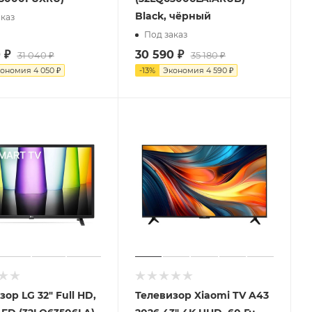
Black, чёрный
каз
Под заказ
0
₽
30 590
₽
31 040
₽
35 180
₽
кономия
4 050
₽
-
13
%
Экономия
4 590
₽
ор LG 32" Full HD,
Телевизор Xiaomi TV A43