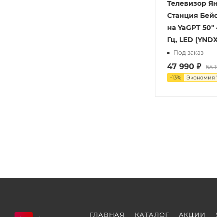
Телевизор Я
Станция Бейс
на YaGPT 50"
Гц, LED (YND
Под заказ
47 990
₽
55 
-
13
%
Экономия
ГЛАВНАЯ
КАТАЛОГ
АКЦИИ