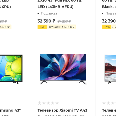
, LED
2026 43" Full HD, 60 Гц,
60 Гц,
UXRU)
LED (L43MB-AFRU)
Black,
Под заказ
Под за
32 390
₽
32 390
180
₽
37 250
₽
4 590
₽
-
13
%
Экономия
4 860
₽
-
13
%
Э
amsung 43"
Телевизор Xiaomi TV A43
Телеви