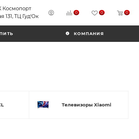
РК Космопорт
0
0
0
я 131, ТЦ Гуд'Ок
ПИТЬ
КОМПАНИЯ
CL
Телевизоры Xiaomi