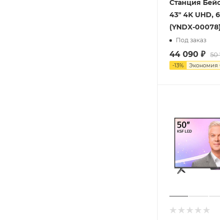
Станция Бейс
43" 4K UHD, 
(YNDX-00078
Под заказ
44 090
₽
50
-
13
%
Экономия