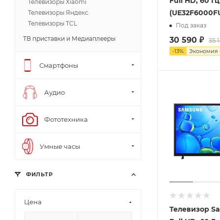
Full HD, 60 Гц
Телевизоры Xiaomi
(UE32F6000F
Телевизоры Яндекс
Телевизоры TCL
Под заказ
ТВ приставки и Медиаплееры
30 590
₽
35 
-
13
%
Экономия
Смартфоны
Аудио
Фототехника
Умные часы
ФИЛЬТР
Цена
Телевизор S