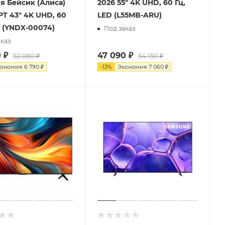
я Бейсик (Алиса)
2026 55" 4K UHD, 60 Гц,
PT 43" 4K UHD, 60
LED (L55MB-ARU)
D (YNDX-00074)
Под заказ
каз
0
₽
47 090
₽
52 080
₽
54 150
₽
кономия
6 790
₽
-
13
%
Экономия
7 060
₽