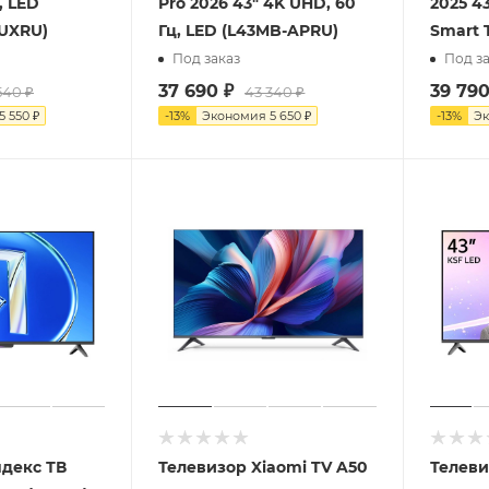
, LED
Pro 2026 43" 4K UHD, 60
2025 43
UXRU)
Гц, LED (L43MB-APRU)
Smart 
Под заказ
Под за
37 690
₽
39 79
540
₽
43 340
₽
5 550
₽
-
13
%
Экономия
5 650
₽
-
13
%
Э
ндекс ТВ
Телевизор Xiaomi TV A50
Телеви