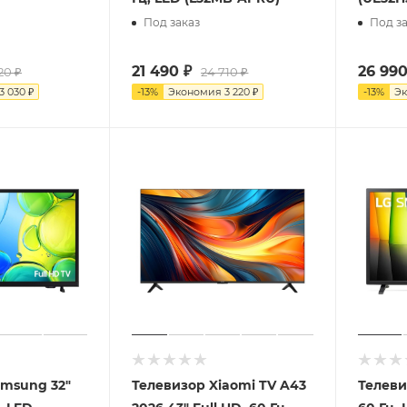
Под заказ
Под за
21 490
₽
26 99
20
₽
24 710
₽
3 030
₽
-
13
%
Экономия
3 220
₽
-
13
%
Э
amsung 32"
Телевизор Xiaomi TV A43
Телевиз