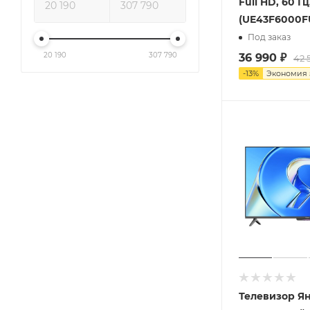
Full HD, 60 Гц
(UE43F6000F
Под заказ
20 190
307 790
36 990
₽
42 
-
13
%
Экономия
Телевизор Я