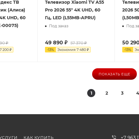
ндекс ТВ
Телевизор Xiaomi TV A55
Телеви
ик (Алиса)
Pro 2026 55" 4K UHD, 60
2026 5
 4K UHD, 60
Гц, LED (L55MB-APRU)
(L50MB
X-00075)
Под заказ
Под за
49 890
₽
50 29
190
₽
57 370
₽
7 200
₽
-
13
%
Экономия
7 480
₽
-
13
%
Э
ПОКАЗАТЬ ЕЩЕ
1
2
3
+7 963 
УСЛУГИ
КАК КУПИТЬ