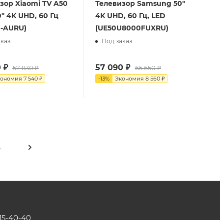
зор Xiaomi TV A50
Телевизор Samsung 50"
0" 4K UHD, 60 Гц
4K UHD, 60 Гц, LED
-AURU)
(UE50U8000FUXRU)
каз
Под заказ
0
₽
57 090
₽
57 830
₽
65 650
₽
кономия
7 540
₽
-
13
%
Экономия
8 560
₽
4
115-40-40