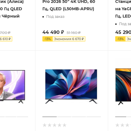
ик (Алиса)
Pro 2026 50" 4K UHD, 60
Станци
60 Гц QLED
Гц, QLED (L50MB-APRU)
на YaG
) Чёрный
Гц, LE
Под заказ
Под за
44 490
₽
45 29
 700
₽
51 160
₽
6 610
₽
-
13
%
Экономия
6 670
₽
-
13
%
Э