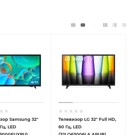
зор Samsung 32"
Телевизор LG 32" Full HD,
Гц, LED
60 Гц, LED
H5000FUXRU)
(32LQ63006LA.ARUB)