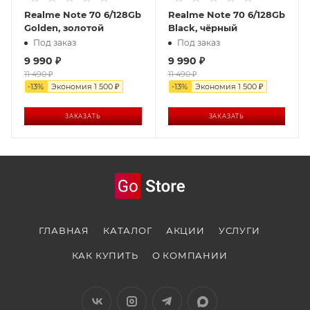
Realme Note 70 6/128Gb
Realme Note 70 6/128Gb
Golden, золотой
Black, чёрный
Под заказ
Под заказ
9 990
₽
9 990
₽
11 490
₽
11 490
₽
-
13
%
Экономия
1 500
₽
-
13
%
Экономия
1 500
₽
ЗАКАЗАТЬ
ЗАКАЗАТЬ
ГЛАВНАЯ
КАТАЛОГ
АКЦИИ
УСЛУГИ
КАК КУПИТЬ
О КОМПАНИИ