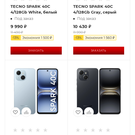
TECNO SPARK 40C
TECNO SPARK 40C
4/128Gb White, белый
4/128Gb Gray, серый
Под заказ
Под заказ
9 990
₽
10 430
₽
11 490
₽
11 990
₽
-
13
%
Экономия
1 500
₽
-
13
%
Экономия
1 560
₽
ЗАКАЗАТЬ
ЗАКАЗАТЬ