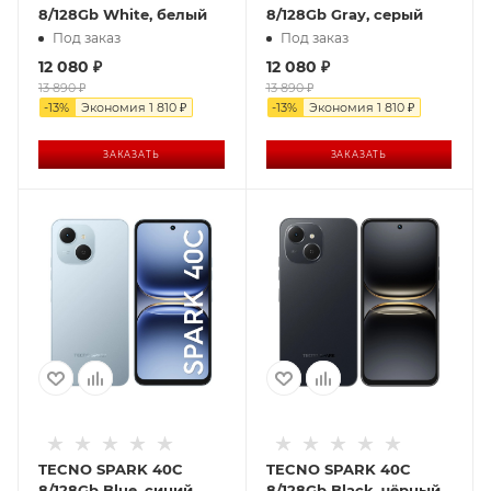
8/128Gb White, белый
8/128Gb Gray, серый
Под заказ
Под заказ
12 080
₽
12 080
₽
13 890
₽
13 890
₽
-
13
%
Экономия
1 810
₽
-
13
%
Экономия
1 810
₽
ЗАКАЗАТЬ
ЗАКАЗАТЬ
TECNO SPARK 40C
TECNO SPARK 40C
8/128Gb Blue, синий
8/128Gb Black, чёрный