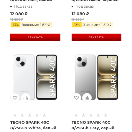
Под заказ
Под заказ
12 080
₽
12 080
₽
13 890
₽
13 890
₽
-
13
%
Экономия
1 810
₽
-
13
%
Экономия
1 810
₽
ЗАКАЗАТЬ
ЗАКАЗАТЬ
TECNO SPARK 40C
TECNO SPARK 40C
8/256Gb White, белый
8/256Gb Gray, серый