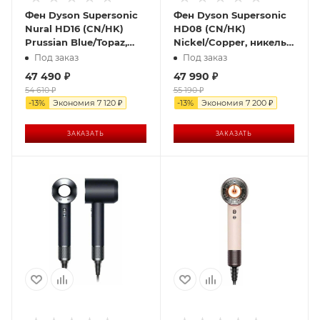
Фен Dyson Supersonic
Фен Dyson Supersonic
Nural HD16 (CN/HK)
HD08 (CN/HK)
Prussian Blue/Topaz,
Nickel/Copper, никель/
синий
медь
Под заказ
Под заказ
47 490
₽
47 990
₽
54 610
₽
55 190
₽
-
13
%
Экономия
7 120
₽
-
13
%
Экономия
7 200
₽
ЗАКАЗАТЬ
ЗАКАЗАТЬ