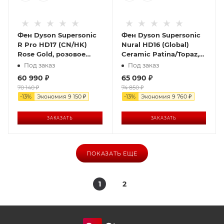
Фен Dyson Supersonic
Фен Dyson Supersonic
R Pro HD17 (CN/HK)
Nural HD16 (Global)
Rose Gold, розовое
Ceramic Patina/Topaz,
золото
бирюзовый
Под заказ
Под заказ
60 990
₽
65 090
₽
70 140
₽
74 850
₽
-
13
%
Экономия
9 150
₽
-
13
%
Экономия
9 760
₽
ЗАКАЗАТЬ
ЗАКАЗАТЬ
ПОКАЗАТЬ ЕЩЕ
1
2