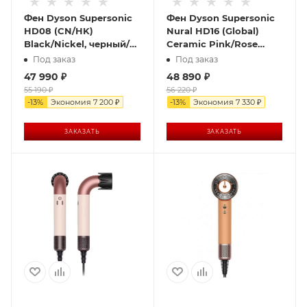
Фен Dyson Supersonic
Фен Dyson Supersonic
HD08 (CN/HK)
Nural HD16 (Global)
Black/Nickel, черный/
Ceramic Pink/Rose
никель
Gold, розовый/розовое
Под заказ
Под заказ
золото
47 990
₽
48 890
₽
55 190
₽
56 220
₽
-
13
%
Экономия
7 200
₽
-
13
%
Экономия
7 330
₽
ЗАКАЗАТЬ
ЗАКАЗАТЬ