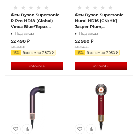
Фен Dyson Supersonic
Фен Dyson Supersonic
R Pro HD18 (Global)
Nural HD16 (CN/HK)
Vinca Blue/Topaz
Jasper Plum,
Orange, синий/
фиолетовый
Под заказ
Под заказ
оранжевый
52 490
₽
52 990
₽
60 360
₽
60 940
₽
-
13
%
Экономия
7 870
₽
-
13
%
Экономия
7 950
₽
ЗАКАЗАТЬ
ЗАКАЗАТЬ