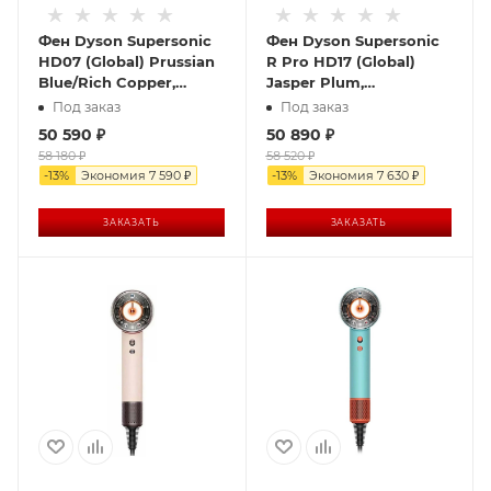
Фен Dyson Supersonic
Фен Dyson Supersonic
HD07 (Global) Prussian
R Pro HD17 (Global)
Blue/Rich Copper,
Jasper Plum,
синий/медь
фиолетовый
Под заказ
Под заказ
50 590
₽
50 890
₽
58 180
₽
58 520
₽
-
13
%
Экономия
7 590
₽
-
13
%
Экономия
7 630
₽
ЗАКАЗАТЬ
ЗАКАЗАТЬ