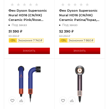
Фен Dyson Supersonic
Фен Dyson Supersonic
Nural HD16 (CN/HK)
Nural HD16 (CN/HK)
Ceramic Pink/Rose
Ceramic Patina/Topaz,
Gold, розовый/розовое
бирюзовый
Под заказ
Под заказ
золото
51 590
₽
52 390
₽
59 330
₽
60 250
₽
-
13
%
Экономия
7 740
₽
-
13
%
Экономия
7 860
₽
ЗАКАЗАТЬ
ЗАКАЗАТЬ