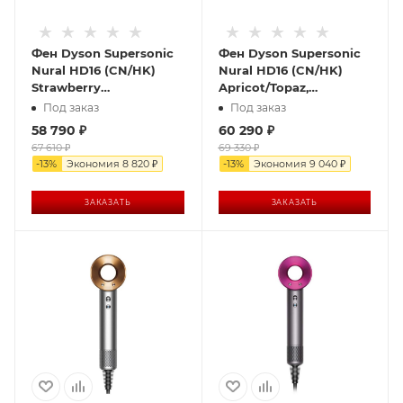
Фен Dyson Supersonic
Фен Dyson Supersonic
Nural HD16 (CN/HK)
Nural HD16 (CN/HK)
Strawberry
Apricot/Topaz,
Bronze/Blush Pink,
оранжевый
Под заказ
Под заказ
бронзовый
58 790
₽
60 290
₽
67 610
₽
69 330
₽
-
13
%
Экономия
8 820
₽
-
13
%
Экономия
9 040
₽
ЗАКАЗАТЬ
ЗАКАЗАТЬ