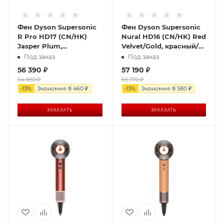
Фен Dyson Supersonic
Фен Dyson Supersonic
R Pro HD17 (CN/HK)
Nural HD16 (CN/HK) Red
Jasper Plum,
Velvet/Gold, красный/
фиолетовый
золотой
Под заказ
Под заказ
56 390
₽
57 190
₽
64 850
₽
65 770
₽
-
13
%
Экономия
8 460
₽
-
13
%
Экономия
8 580
₽
ЗАКАЗАТЬ
ЗАКАЗАТЬ