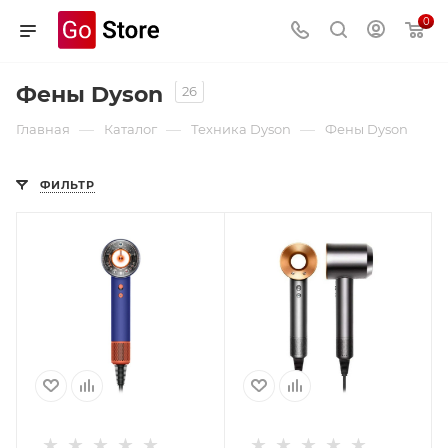
0
Фены Dyson
26
—
—
—
Главная
Каталог
Техника Dyson
Фены Dyson
ФИЛЬТР