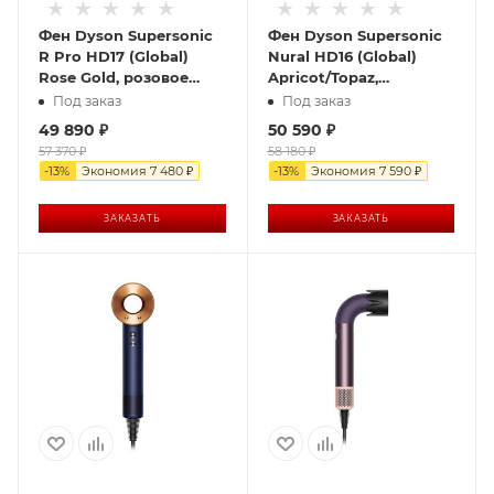
Фен Dyson Supersonic
Фен Dyson Supersonic
R Pro HD17 (Global)
Nural HD16 (Global)
Rose Gold, розовое
Apricot/Topaz,
золото
оранжевый
Под заказ
Под заказ
49 890
₽
50 590
₽
57 370
₽
58 180
₽
-
13
%
Экономия
7 480
₽
-
13
%
Экономия
7 590
₽
ЗАКАЗАТЬ
ЗАКАЗАТЬ