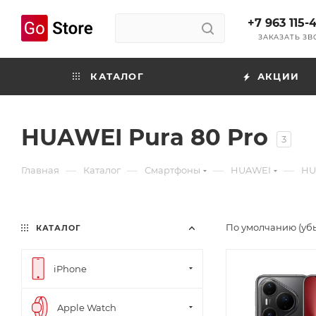
+7 963 115-
ЗАКАЗАТЬ З
КАТАЛОГ
АКЦИИ
HUAWEI Pura 80 Pro
3
—
—
—
—
Главная
Каталог
Смартфоны
HUAWEI
HU
По умолчанию (уб
КАТАЛОГ
iPhone
Apple Watch