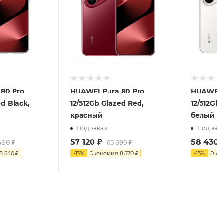
80 Pro
HUAWEI Pura 80 Pro
HUAWEI
ed Black,
12/512Gb Glazed Red,
12/512G
красный
белый
Под заказ
Под за
57 120
₽
58 43
490
₽
65 690
₽
8 540
₽
-
13
%
Экономия
8 570
₽
-
13
%
Э