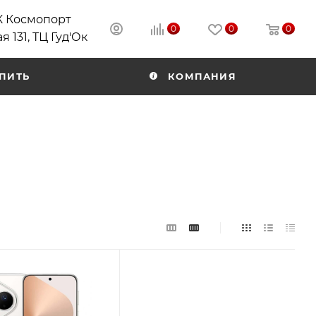
РК Космопорт
0
0
0
я 131, ТЦ Гуд'Ок
ПИТЬ
КОМПАНИЯ