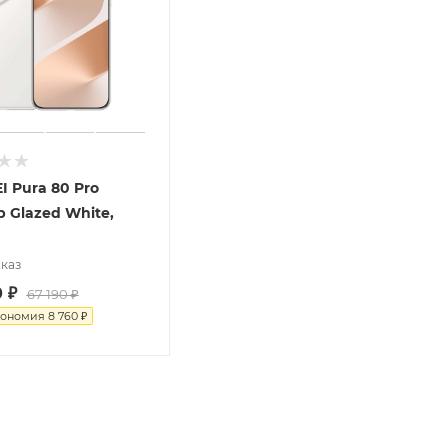
 Pura 80 Pro
b Glazed White,
каз
0
₽
67 190
₽
кономия
8 760
₽