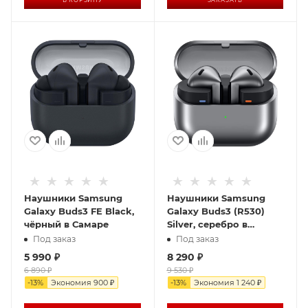
В КОРЗИНУ
ЗАКАЗАТЬ
Наушники Samsung
Наушники Samsung
Galaxy Buds3 FE Black,
Galaxy Buds3 (R530)
чёрный в Самаре
Silver, серебро в
Самаре
Под заказ
Под заказ
5 990
₽
8 290
₽
6 890
₽
9 530
₽
-
13
%
Экономия
900
₽
-
13
%
Экономия
1 240
₽