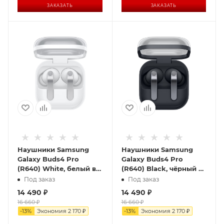
ЗАКАЗАТЬ
ЗАКАЗАТЬ
Наушники Samsung
Наушники Samsung
Galaxy Buds4 Pro
Galaxy Buds4 Pro
(R640) White, белый в
(R640) Black, чёрный в
Самаре
Самаре
Под заказ
Под заказ
14 490
₽
14 490
₽
16 660
₽
16 660
₽
-
13
%
Экономия
2 170
₽
-
13
%
Экономия
2 170
₽