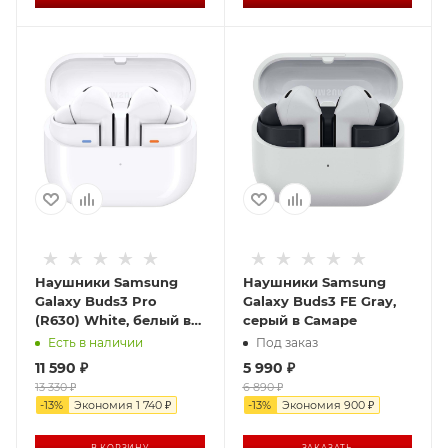
Наушники Samsung
Наушники Samsung
Galaxy Buds3 Pro
Galaxy Buds3 FE Gray,
(R630) White, белый в
серый в Самаре
Самаре
Есть в наличии
Под заказ
11 590
₽
5 990
₽
13 330
₽
6 890
₽
-
13
%
Экономия
1 740
₽
-
13
%
Экономия
900
₽