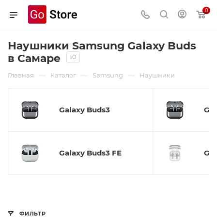
0
Наушники Samsung Galaxy Buds
в Самаре
10
—
—
—
Главная
Каталог
Samsung
Наушники
Galaxy Buds3
Gal
Galaxy Buds3 FE
Gal
ФИЛЬТР