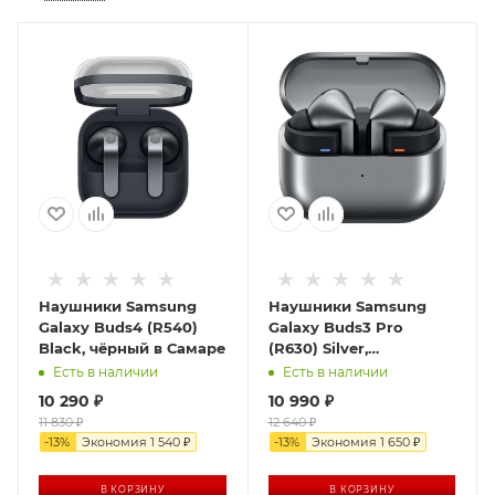
Наушники Samsung
Наушники Samsung
Galaxy Buds4 (R540)
Galaxy Buds3 Pro
Black, чёрный в Самаре
(R630) Silver,
серебристый в Самаре
Есть в наличии
Есть в наличии
10 290
₽
10 990
₽
11 830
₽
12 640
₽
-
13
%
Экономия
1 540
₽
-
13
%
Экономия
1 650
₽
В КОРЗИНУ
В КОРЗИНУ