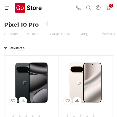
0
Pixel 10 Pro
9
—
—
—
—
Главная
Каталог
Смартфоны
Google
Pixel 10 P
ФИЛЬТР