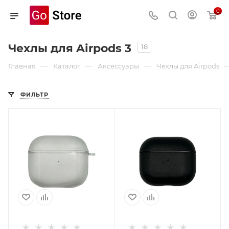
0
Чехлы для Airpods 3
18
—
—
—
Главная
Каталог
Аксессуары
Чехлы для Airpods
ФИЛЬТР