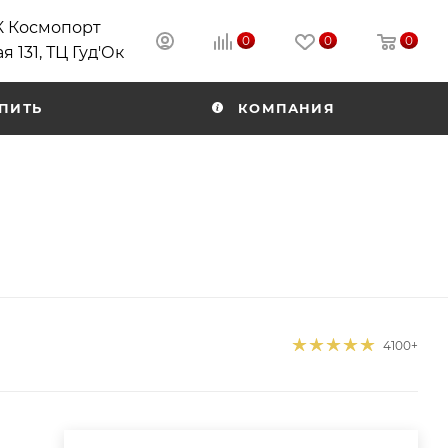
РК Космопорт
0
0
0
я 131, ТЦ Гуд'Ок
ПИТЬ
КОМПАНИЯ
4100+