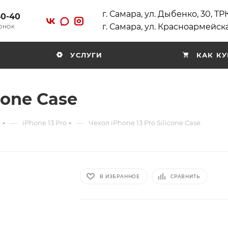
г. Самара, ул. Дыбенко, 30, Т
40-40
г. Самара, ул. Красноармейска
ВОНОК
УСЛУГИ
КАК КУ
cone Case
—
—
e
iPhone 13 Pro
Чехол iPhone 13 Pro Silicone Case
В ИЗБРАННОЕ
СРАВНИТЬ