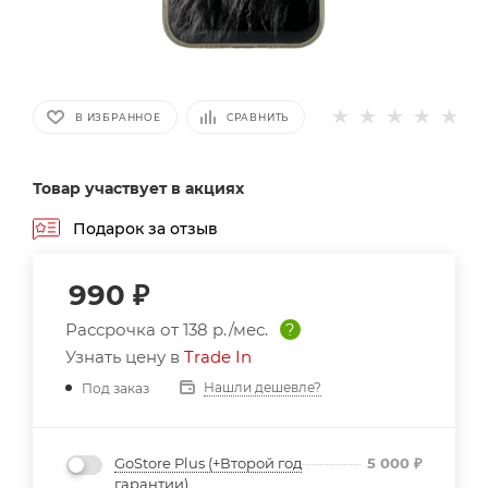
В ИЗБРАННОЕ
СРАВНИТЬ
Товар участвует в акциях
Подарок за отзыв
990
₽
Рассрочка от
138 р./мес.
?
Узнать цену в
Trade In
Нашли дешевле?
Под заказ
GoStore Plus (+Второй год
5 000
₽
гарантии)