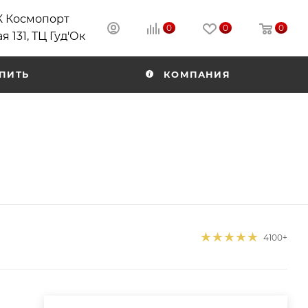
РК Космопорт
0
0
0
я 131, ТЦ Гуд'Ок
ПИТЬ
КОМПАНИЯ
4100+