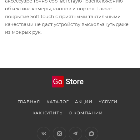
аксессуаре точно соответствуют расположению
объектива камеры, кнопок и портов. Также
покрытие Soft touch с приятными тактильными
качествами не даст устройству выскользнуть даже
из мокрых рук.
ГЛАВНАЯ
КАТАЛОГ
АКЦИИ
УСЛУГИ
КАК КУПИТЬ
О КОМПАНИИ