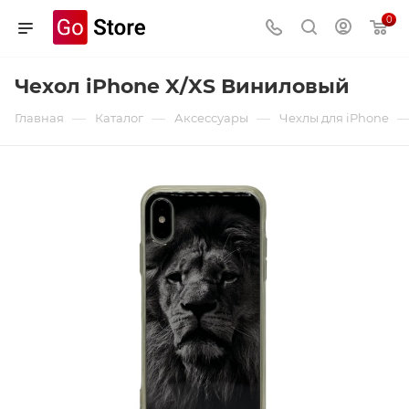
0
Чехол iPhone X/XS Виниловый
—
—
—
Главная
Каталог
Аксессуары
Чехлы для iPhone