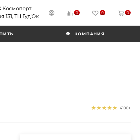
РК Космопорт
0
0
0
я 131, ТЦ Гуд'Ок
ПИТЬ
КОМПАНИЯ
4100+