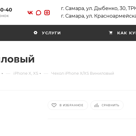
г. Самара, ул. Дыбенко, 30, Т
40-40
г. Самара, ул. Красноармейска
ВОНОК
УСЛУГИ
КАК КУ
иловый
—
—
e
iPhone X, XS
Чехол iPhone X/XS Виниловый
В ИЗБРАННОЕ
СРАВНИТЬ