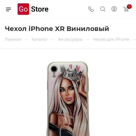
0
Чехол iPhone XR Виниловый
—
—
—
Главная
Каталог
Аксессуары
Чехлы для iPhone