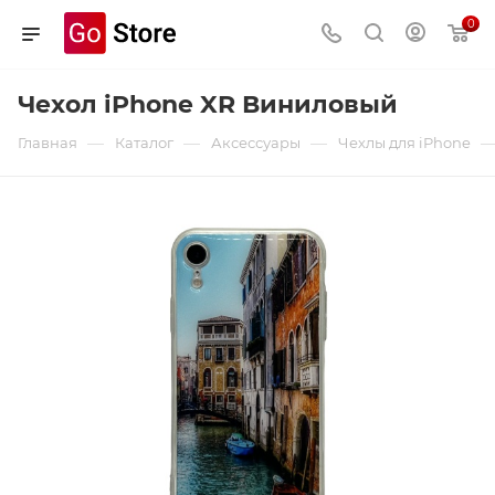
0
Чехол iPhone XR Виниловый
—
—
—
Главная
Каталог
Аксессуары
Чехлы для iPhone