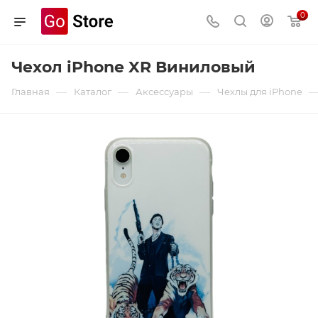
0
Чехол iPhone XR Виниловый
—
—
—
Главная
Каталог
Аксессуары
Чехлы для iPhone