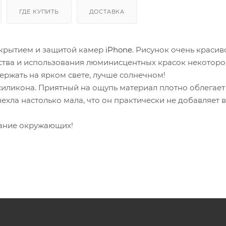
ГДЕ КУПИТЬ
ДОСТАВКА
окрытием и защитой камер
iPhone
. Рисунок очень красив
дства и использования люминисцентных красок некоторо
держать на ярком свете, лучше солнечном!
силикона. Приятный на ощупь материал плотно облегае
ехла настолько мала, что он практически не добавляет в
мание окружающих!