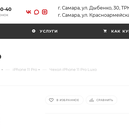
г. Самара, ул. Дыбенко, 30, Т
40-40
г. Самара, ул. Красноармейска
ВОНОК
УСЛУГИ
КАК КУ
o
—
—
e
iPhone 11 Pro
Чехол iPhone 11 Pro Luxo
В ИЗБРАННОЕ
СРАВНИТЬ