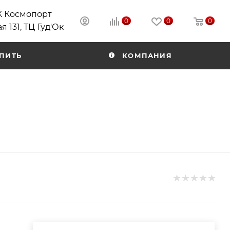
РК Космопорт
0
0
0
я 131, ТЦ Гуд'Ок
ПИТЬ
КОМПАНИЯ