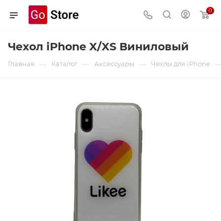
0
Чехол iPhone X/XS Виниловый
—
—
—
Главная
Каталог
Аксессуары
Чехлы для iPhone