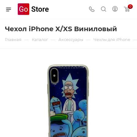
0
Чехол iPhone X/XS Виниловый
—
—
—
Главная
Каталог
Аксессуары
Чехлы для iPhone