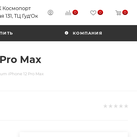
РК Космопорт
0
0
0
я 131, ТЦ Гуд'Ок
ПИТЬ
КОМПАНИЯ
 Pro Max
um iPhone 12 Pro Max