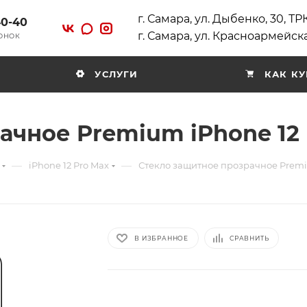
г. Самара, ул. Дыбенко, 30, Т
40-40
г. Самара, ул. Красноармейска
ВОНОК
УСЛУГИ
КАК КУ
ачное Premium iPhone 12
—
—
iPhone 12 Pro Max
Стекло защитное прозрачное Premi
В ИЗБРАННОЕ
СРАВНИТЬ