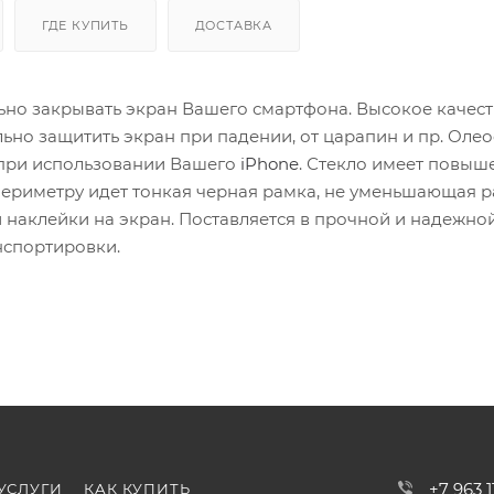
ГДЕ КУПИТЬ
ДОСТАВКА
ьно закрывать экран Вашего смартфона. Высокое качес
льно защитить экран при падении, от царапин и пр. Ол
при использовании Вашего
iPhone
. Стекло имеет повы
 периметру идет тонкая черная рамка, не уменьшающая 
ой наклейки на экран. Поставляется в прочной и надежно
нспортировки.
+7 963 
УСЛУГИ
КАК КУПИТЬ