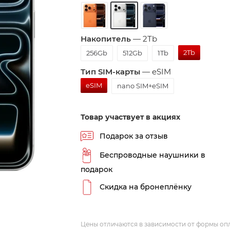
Накопитель
—
2Tb
2Tb
256Gb
512Gb
1Tb
Тип SIM-карты
—
eSIM
eSIM
nano SIM+eSIM
Товар участвует в акциях
Подарок за отзыв
Беспроводные наушники в
подарок
Скидка на бронеплёнку
Цены отличаются в зависимости от формы оп