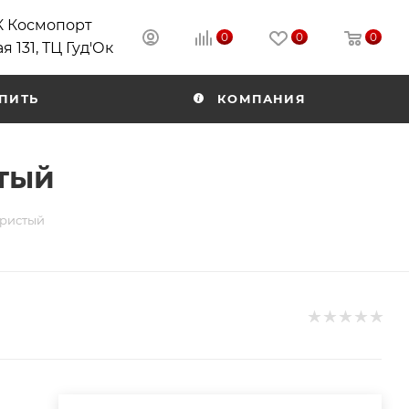
РК Космопорт
0
0
0
я 131, ТЦ Гуд'Ок
ПИТЬ
КОМПАНИЯ
стый
бристый