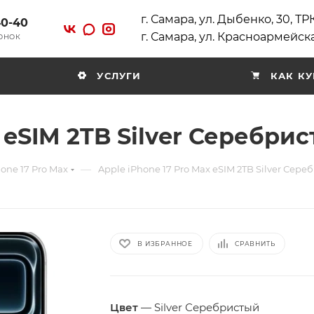
г. Самара, ул. Дыбенко, 30, Т
40-40
г. Самара, ул. Красноармейска
ВОНОК
УСЛУГИ
КАК КУ
 eSIM 2TB Silver Серебри
—
one 17 Pro Max
Apple iPhone 17 Pro Max eSIM 2TB Silver Сере
В ИЗБРАННОЕ
СРАВНИТЬ
Цвет
—
Silver Серебристый