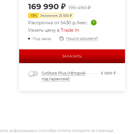
169 990
₽
195 490
₽
-
13
%
Экономия
25 500
₽
Рассрочка от
5430 р./мес.
?
Узнать цену в
Trade In
Нашли дешевле?
Под заказ
ЗАКАЗАТЬ
GoStore Plus (+Второй
5 000
₽
год гарантии)
латы, информацию о способах оплаты смотрите на странице