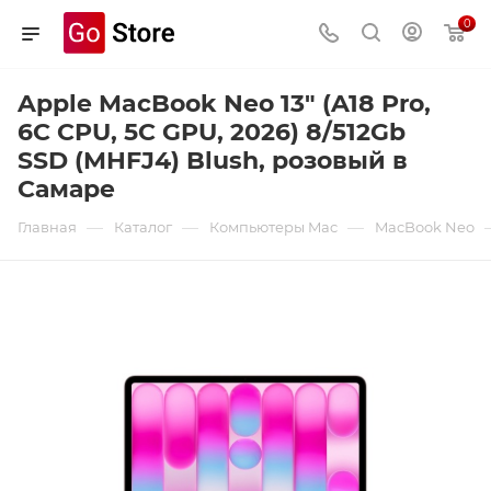
0
Apple MacBook Neo 13" (A18 Pro,
6C CPU, 5C GPU, 2026) 8/512Gb
SSD (MHFJ4) Blush, розовый в
Самаре
—
—
—
Главная
Каталог
Компьютеры Mac
MacBook Neo