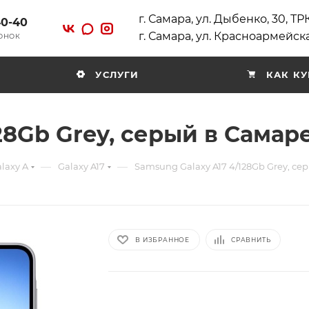
г. Самара, ул. Дыбенко, 30, Т
40-40
г. Самара, ул. Красноармейска
ВОНОК
УСЛУГИ
КАК КУ
28Gb Grey, серый в Самар
—
—
laxy A
Galaxy A17
Samsung Galaxy A17 4/128Gb Grey, се
В ИЗБРАННОЕ
СРАВНИТЬ