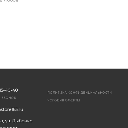
 в любое
н,
115-40-40
ПОЛИТИКА КОНФИДЕНЦИАЛЬНОСТИ
Ь ЗВОНОК
УСЛОВИЯ ОФЕРТЫ
store163.ru
ра, ул. Дыбенко
осмопорт