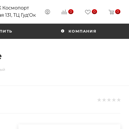
РК Космопорт
0
0
0
я 131, ТЦ Гуд'Ок
ПИТЬ
КОМПАНИЯ
е
рый