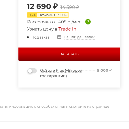
12 690
₽
14 590
₽
-
13
%
Экономия
1 900
₽
Рассрочка от
405 р./мес.
?
Узнать цену в
Trade In
Нашли дешевле?
Под заказ
ЗАКАЗАТЬ
GoStore Plus (+Второй
5 000
₽
год гарантии)
латы, информацию о способах оплаты смотрите на странице