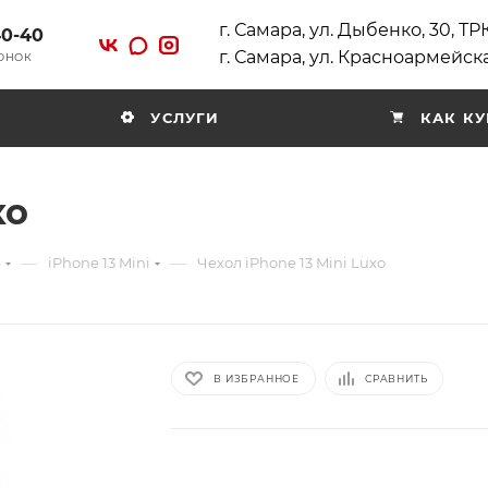
г. Самара, ул. Дыбенко, 30, Т
40-40
г. Самара, ул. Красноармейска
ВОНОК
УСЛУГИ
КАК КУ
xo
—
—
e
iPhone 13 Mini
Чехол iPhone 13 Mini Luxo
В ИЗБРАННОЕ
СРАВНИТЬ