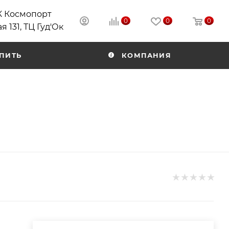
РК Космопорт
0
0
0
я 131, ТЦ Гуд'Ок
ПИТЬ
КОМПАНИЯ