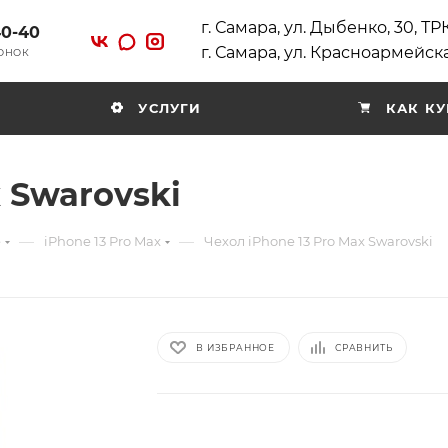
г. Самара, ул. Дыбенко, 30, Т
40-40
г. Самара, ул. Красноармейска
ВОНОК
УСЛУГИ
КАК КУ
 Swarovski
—
—
e
iPhone 13 Pro Max
Чехол iPhone 13 Pro Max Swarovski
В ИЗБРАННОЕ
СРАВНИТЬ