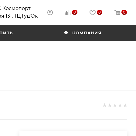
РК Космопорт
0
0
0
я 131, ТЦ Гуд'Ок
ПИТЬ
КОМПАНИЯ