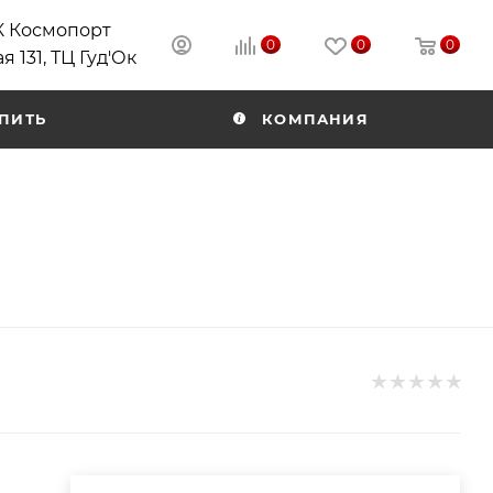
РК Космопорт
0
0
0
я 131, ТЦ Гуд'Ок
ПИТЬ
КОМПАНИЯ