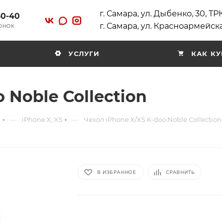
г. Самара, ул. Дыбенко, 30, Т
40-40
г. Самара, ул. Красноармейска
ВОНОК
УСЛУГИ
КАК КУ
 Noble Collection
—
—
e
iPhone X, XS
Чехол iPhone X/XS K-doo Noble Collection
В ИЗБРАННОЕ
СРАВНИТЬ