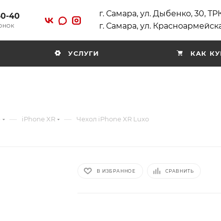
г. Самара, ул. Дыбенко, 30, Т
40-40
г. Самара, ул. Красноармейска
ВОНОК
УСЛУГИ
КАК КУ
—
—
e
iPhone XR
Чехол iPhone XR Luxo
В ИЗБРАННОЕ
СРАВНИТЬ