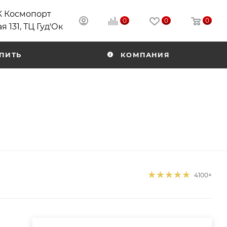
РК Космопорт
0
0
0
я 131, ТЦ Гуд'Ок
ПИТЬ
КОМПАНИЯ
4100+