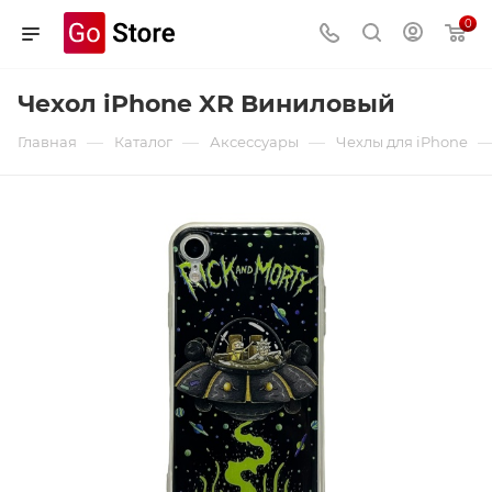
0
Чехол iPhone XR Виниловый
—
—
—
Главная
Каталог
Аксессуары
Чехлы для iPhone