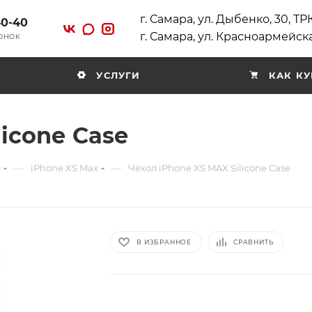
г. Самара, ул. Дыбенко, 30, Т
40-40
г. Самара, ул. Красноармейска
ВОНОК
УСЛУГИ
КАК КУ
liconе Case
—
—
e
iPhone XS Max
Чехол iPhone XS MAX Siliconе Case
В ИЗБРАННОЕ
СРАВНИТЬ