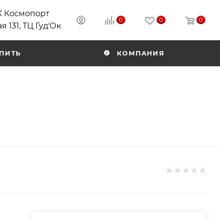
РК Космопорт
0
0
0
я 131, ТЦ Гуд'Ок
ПИТЬ
КОМПАНИЯ