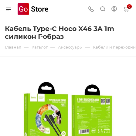
0
Кабель Type-C Hoco X46 3A 1m
силикон Г-образ
—
—
—
Главная
Каталог
Аксессуары
Кабели и переходн