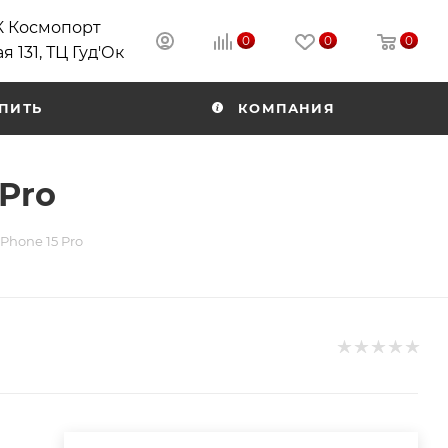
РК Космопорт
0
0
0
я 131, ТЦ Гуд'Ок
ПИТЬ
КОМПАНИЯ
Pro
Phone 15 Pro