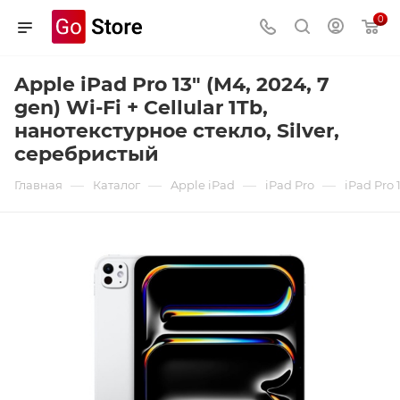
0
Apple iPad Pro 13" (M4, 2024, 7
gen) Wi-Fi + Cellular 1Tb,
нанотекстурное стекло, Silver,
серебристый
—
—
—
—
Главная
Каталог
Apple iPad
iPad Pro
iPad Pro 