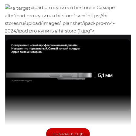
ipad pro купить в hi-store в Самаре"
alt="ipad pro купить в hi-store" src="https://hi-
stores.ru/upload/images/_planshet/ipad-pro-m4-
2024/ipad pro купить в hi-store (1).jpg">
ПОКАЗАТЬ ЕЩЕ