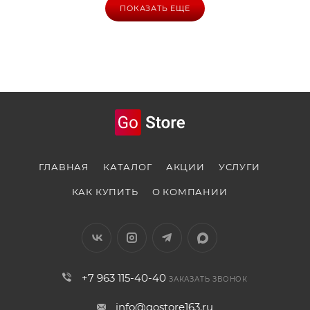
ПОКАЗАТЬ ЕЩЕ
дел. Синхронизация с экосистемой Apple открывает
доступ к бесконечным возможностям.
Выбери стиль и технологии, которые идут в ногу с
будущим!
ГЛАВНАЯ
КАТАЛОГ
АКЦИИ
УСЛУГИ
КАК КУПИТЬ
О КОМПАНИИ
+7 963 115-40-40
ЗАКАЗАТЬ ЗВОНОК
info@gostore163.ru