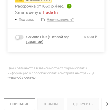
-
13
%
Экономия
7 800
₽
Рассрочка от
1660 р./мес.
?
Узнать цену в
Trade In
Нашли дешевле?
Под заказ
GoStore Plus (+Второй год
5 000
₽
гарантии)
Цены отличаются в зависимости от формы оплаты,
информацию о способах оплаты смотрите на странице
“
Способы оплаты
”.
ОПИСАНИЕ
ОТЗЫВЫ
ГДЕ КУПИТЬ
Д