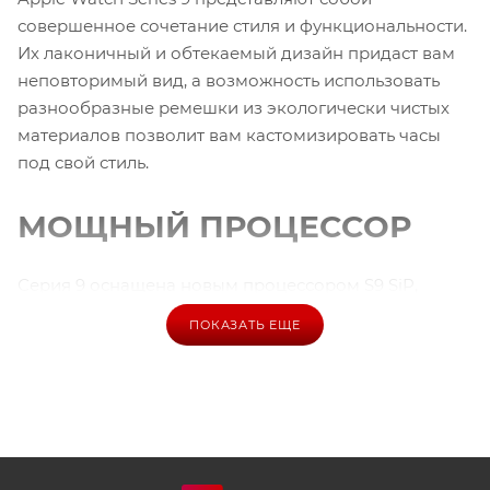
совершенное сочетание стиля и функциональности.
Их лаконичный и обтекаемый дизайн придаст вам
неповторимый вид, а возможность использовать
разнообразные ремешки из экологически чистых
материалов позволит вам кастомизировать часы
под свой стиль.
МОЩНЫЙ ПРОЦЕССОР
Серия 9 оснащена новым процессором S9 SiP,
который на 60% мощнее предыдущего поколения.
ПОКАЗАТЬ ЕЩЕ
Это обеспечивает плавную и быструю работу
устройства, способность обучения нейронных сетей,
и множество новых жестовых команд для удобного
управления часами.
ЯРКИЙ ДИСПЛЕЙ