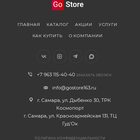
С ярким дисплеем, поддерживающим технологию
Always-On, вы сможете настраивать яркость в
ГЛАВНАЯ
КАТАЛОГ
АКЦИИ
УСЛУГИ
зависимости от окружающей среды, а тонкие рамки
КАК КУПИТЬ
О КОМПАНИИ
экрана придают часам элегантный вид.
ФУНКЦИОНАЛЬНЫЕ И
ЗАБОТЛИВЫЕ
+7 963 115-40-40
ЗАКАЗАТЬ ЗВОНОК
Часы способны отслеживать ваш пульс, уровень
info@gostore163.ru
кислорода в крови, а также следить за женским
здоровьем. Они составляют детальные отчеты о
г. Самара, ул. Дыбенко 30, ТРК
вашем сне и даже могут точно измерять вашу
Космопорт
температуру тела. А благодаря голосовому
г. Самара, ул. Красноармейская 131, ТЦ
помощнику Siri, получить нужную информацию
Гуд'Ок
стало проще простого.
ПОЛИТИКА КОНФИДЕНЦИАЛЬНОСТИ