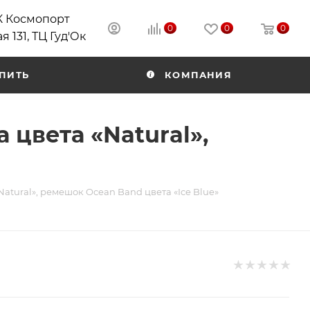
РК Космопорт
0
0
0
я 131, ТЦ Гуд'Ок
ПИТЬ
КОМПАНИЯ
а цвета «Natural»,
«Natural», ремешок Ocean Band цвета «Ice Blue»