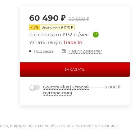
60 490
₽
69 560
₽
-
13
%
Экономия
9 070
₽
Рассрочка от
1932 р./мес.
?
Узнать цену в
Trade In
Нашли дешевле?
Под заказ
ЗАКАЗАТЬ
GoStore Plus (+Второй
5 000
₽
год гарантии)
латы, информацию о способах оплаты смотрите на странице