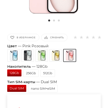
В ИЗБРАННОЕ
СРАВНИТЬ
Цвет
—
Pink Розовый
Накопитель
—
128Gb
128Gb
256Gb
512Gb
Тип SIM-карты
—
Dual SIM
Dual SIM
nano SIM+eSIM