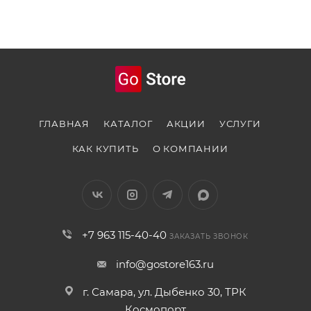
Новейший дисплей
iPhone 15 Plus оснащён обновленным OLED-
дисплеем Super Retina Display с диагональю 6,1
ГЛАВНАЯ
КАТАЛОГ
АКЦИИ
УСЛУГИ
дюйма. Пиковая яркость достигает 2000 нит,
благодаря чему экран
iPhone
15 Plus предлагает
КАК КУПИТЬ
О КОМПАНИИ
поразительные цвета и глубокие черные оттенки,
обеспечивая идеальное качество просмотра.
+7 963 115-40-40
ЗАКАЗАТЬ ЗВОНОК
info@gostore163.ru
г. Самара, ул. Дыбенко 30, ТРК
Космопорт