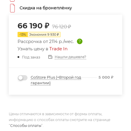
Скидка на бронеплёнку
66 190
₽
76 120
₽
-
13
%
Экономия
9 930
₽
Рассрочка от
2114 р./мес.
?
Узнать цену в
Trade In
Нашли дешевле?
Под заказ
GoStore Plus (+Второй год
5 000
₽
гарантии)
Цены отличаются в зависимости от формы оплаты,
информацию о способах оплаты смотрите на странице
“
Способы оплаты
”.