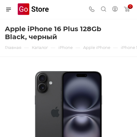
0
Apple iPhone 16 Plus 128Gb
Black, черный
—
—
—
—
Главная
Каталог
iPhone
Apple iPhone
iPhone 