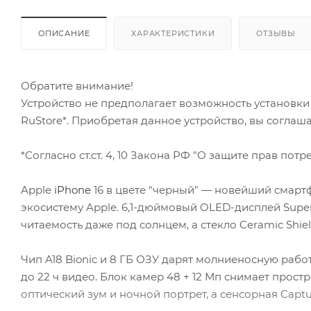
ОПИСАНИЕ
ХАРАКТЕРИСТИКИ
ОТЗЫВЫ
Обратите внимание!
Устройство не предполагает возможность установк
RuStore*. Приобретая данное устройство, вы соглаш
*Согласно ст.ст. 4, 10 Закона РФ "О защите прав потре
Apple
iPhone
16 в цвете "черный" — новейший смарт
экосистему Apple. 6,1-дюймовый OLED-дисплей Super
читаемость даже под солнцем, а стекло Ceramic Shie
Чип A18 Bionic и 8 ГБ ОЗУ дарят молниеносную рабо
до 22 ч видео. Блок камер 48 + 12 Мп снимает прост
оптический зум и ночной портрет, а сенсорная Capt