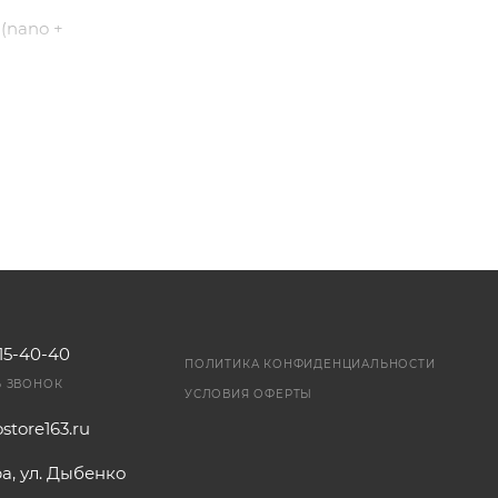
 (nano +
ставка по
1 клик.
115-40-40
ПОЛИТИКА КОНФИДЕНЦИАЛЬНОСТИ
Ь ЗВОНОК
УСЛОВИЯ ОФЕРТЫ
store163.ru
ра, ул. Дыбенко