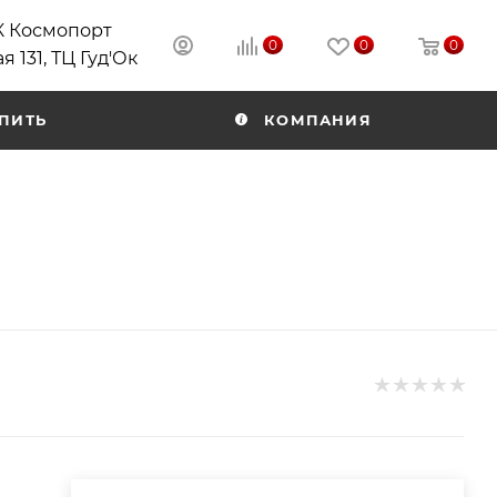
РК Космопорт
0
0
0
я 131, ТЦ Гуд'Ок
ПИТЬ
КОМПАНИЯ