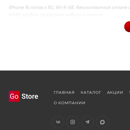
iPhone 16 готов к 5G, Wi-Fi 6E, бесконтактной оплате
eSIM) удобно разделяют работу и личное.
Купите iPhone 16 256Gb черный на GoStore163.ru по 
Самаре и РФ, Trade-In и рассрочка без переплат. Ме
Добавьте новинку в корзину и получите подарок и с
ГЛАВНАЯ
КАТАЛОГ
АКЦИИ
О КОМПАНИИ