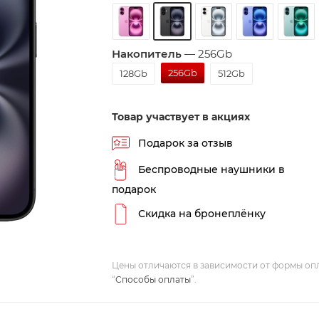
Накопитель
—
256Gb
256Gb
128Gb
512Gb
Товар участвует в акциях
Подарок за отзыв
Беспроводные наушники в
подарок
Скидка на бронеплёнку
Цены отличаются в зависимости от формы оп
“
Способы оплаты
”.