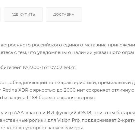
ГДЕ КУПИТЬ
ДОСТАВКА
и встроенного российского единого магазина приложен
аетесь с тем, что уведомлены о наличии указанного огра
бителей" №2300-1 от 07.02.1992г.
фон, объединяющий топ-характеристики, премиальный д
 Retina XDR с яркостью до 2000 нит сохраняет отличную
ld и защита IP68 бережно хранят корпус.
ту игр AAA-класса и ИИ-функций iOS 18, при этом батаре
ранственные ролики для Vision Pro, поддерживает 2-крат
ure-кнопка ускоряет запуск камеры.