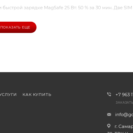
 и быстрой зарядке MagSafe 25 Вт: 50 % за 30 мин. Две SIM
ПОКАЗАТЬ ЕЩЕ
выгодной цене: официальная гарантия 12 мес., быстрая до
неджеры помогут выбрать аксессуары и оформить заказ в 
пеццену уже сегодня!
+7 963 
УСЛУГИ
КАК КУПИТЬ
ЗАКАЗАТ
info@go
г. Сама