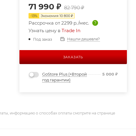
71 990
₽
82 790
₽
-
13
%
Экономия
10 800
₽
Рассрочка от
2299 р./мес.
?
Узнать цену в
Trade In
Нашли дешевле?
Под заказ
ЗАКАЗАТЬ
GoStore Plus (+Второй
5 000
₽
год гарантии)
латы, информацию о способах оплаты смотрите на странице