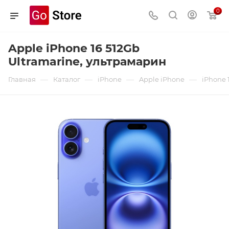
0
Apple iPhone 16 512Gb
Ultramarine, ультрамарин
—
—
—
—
Главная
Каталог
iPhone
Apple iPhone
iPhone 