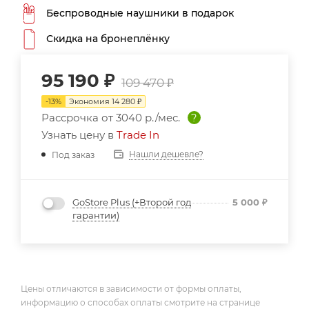
Беспроводные наушники в подарок
Скидка на бронеплёнку
95 190
₽
109 470
₽
-
13
%
Экономия
14 280
₽
Рассрочка от
3040 р./мес.
?
Узнать цену в
Trade In
Нашли дешевле?
Под заказ
GoStore Plus (+Второй год
5 000
₽
гарантии)
Цены отличаются в зависимости от формы оплаты,
информацию о способах оплаты смотрите на странице