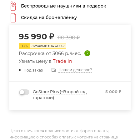
Беспроводные наушники в подарок
Скидка на бронеплёнку
95 990
₽
110 390
₽
-
13
%
Экономия
14 400
₽
Рассрочка от
3066 р./мес.
?
Узнать цену в
Trade In
Нашли дешевле?
Под заказ
GoStore Plus (+Второй год
5 000
₽
гарантии)
Цены отличаются в зависимости от формы оплаты,
информацию о способах оплаты смотрите на странице