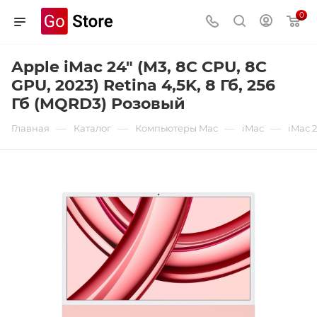
0
Apple iMac 24" (M3, 8C CPU, 8C
GPU, 2023) Retina 4,5K, 8 Гб, 256
Гб (MQRD3) Розовый
—
—
—
—
Главная
Каталог
Компьютеры Mac
iMac
iMac 2