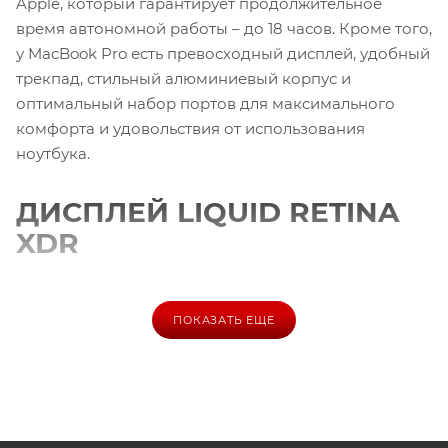
Apple, который гарантирует продолжительное
время автономной работы – до 18 часов. Кроме того,
у MacBook Pro есть превосходный дисплей, удобный
трекпад, стильный алюминиевый корпус и
оптимальный набор портов для максимального
комфорта и удовольствия от использования
ноутбука.
ДИСПЛЕЙ LIQUID RETINA
XDR
Встроенный дисплей Liquid Retina XDR имеет
пиковую яркость до 1600 нит, контрастность
ПОКАЗАТЬ ЕЩЕ
1000000:1 и технологию mini-LED. Дисплей также
поддерживает Pro Motion и частоту обновления до
120 Гц, что придает еще больше реалистичности
изображению. Веб-камера имеет разрешение 1080p
и при этом не занимает много места, что позволяет