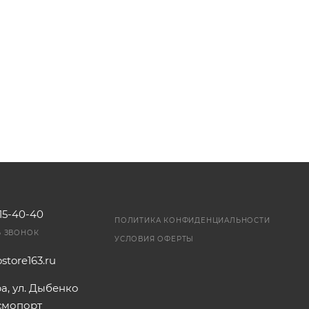
115-40-40
ПОЛИТИКА КОНФИДЕНЦИАЛЬНОСТИ
Ь ЗВОНОК
УСЛОВИЯ ОФЕРТЫ
store163.ru
ра, ул. Дыбенко
осмопорт