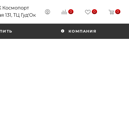
РК Космопорт
0
0
0
я 131, ТЦ Гуд'Ок
ПИТЬ
КОМПАНИЯ