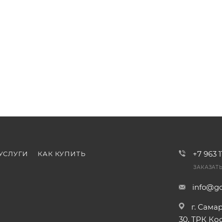
+7 963 
УСЛУГИ
КАК КУПИТЬ
ЗАКАЗАТ
info@go
г. Сама
30, ТРК К