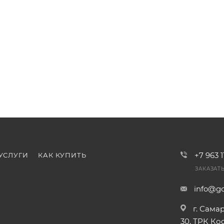
+7 963 
УСЛУГИ
КАК КУПИТЬ
ЗАКАЗАТ
info@go
г. Сама
30, ТРК К