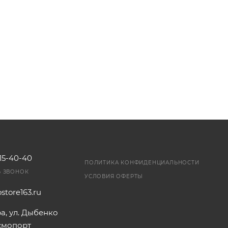
115-40-40
ПОЛИТИКА КОНФИДЕНЦИАЛЬНОСТИ
Ь ЗВОНОК
УСЛОВИЯ ОФЕРТЫ
store163.ru
ра, ул. Дыбенко
осмопорт