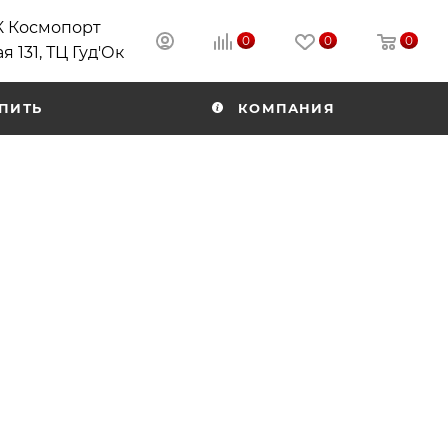
РК Космопорт
0
0
0
я 131, ТЦ Гуд'Ок
ПИТЬ
КОМПАНИЯ