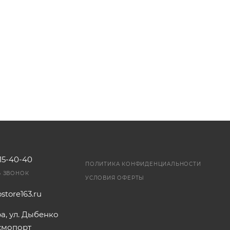
115-40-40
ПОЛИТИКА КОНФИДЕНЦИАЛЬНОСТИ
Ь ЗВОНОК
УСЛОВИЯ ОФЕРТЫ
store163.ru
ра, ул. Дыбенко
осмопорт