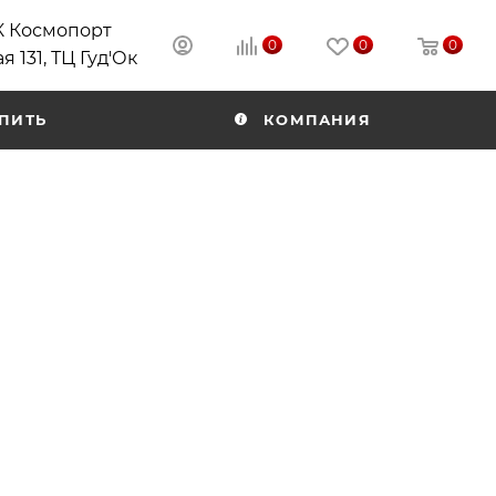
РК Космопорт
0
0
0
я 131, ТЦ Гуд'Ок
ПИТЬ
КОМПАНИЯ