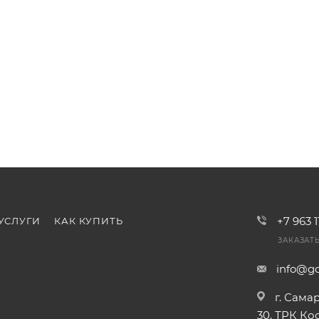
+7 963 
УСЛУГИ
КАК КУПИТЬ
ЗАКАЗАТ
info@go
г. Сама
30, ТРК К